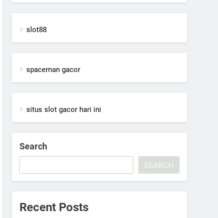
slot88
spaceman gacor
situs slot gacor hari ini
Search
SEARCH
Recent Posts