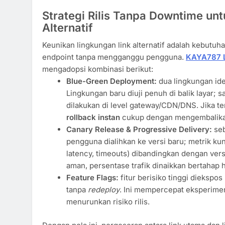
Strategi Rilis Tanpa Downtime unt
Alternatif
Keunikan lingkungan link alternatif adalah kebutuh
endpoint tanpa mengganggu pengguna.
KAYA787 
mengadopsi kombinasi berikut:
Blue-Green Deployment:
dua lingkungan iden
Lingkungan baru diuji penuh di balik layar; s
dilakukan di level gateway/CDN/DNS. Jika ter
rollback instan
cukup dengan mengembalikan 
Canary Release & Progressive Delivery:
seb
pengguna dialihkan ke versi baru; metrik kun
latency, timeouts) dibandingkan dengan versi 
aman, persentase trafik dinaikkan bertahap 
Feature Flags:
fitur berisiko tinggi diekspo
tanpa
redeploy
. Ini mempercepat eksperime
menurunkan risiko rilis.