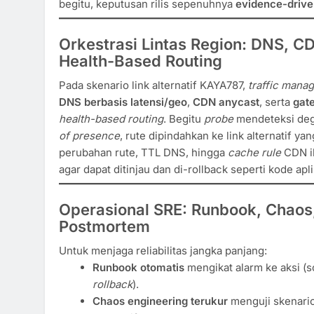
begitu, keputusan rilis sepenuhnya
evidence-drive
Orkestrasi Lintas Region: DNS, C
Health-Based Routing
Pada skenario link alternatif KAYA787,
traffic mana
DNS berbasis latensi/geo
,
CDN anycast
, serta
gat
health-based routing
. Begitu
probe
mendeteksi deg
of presence
, rute dipindahkan ke link alternatif ya
perubahan rute, TTL DNS, hingga
cache rule
CDN ik
agar dapat ditinjau dan di-rollback seperti kode apli
Operasional SRE: Runbook, Chaos
Postmortem
Untuk menjaga reliabilitas jangka panjang:
Runbook otomatis
mengikat alarm ke aksi (s
rollback
).
Chaos engineering terukur
menguji skenari