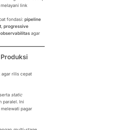
 melayani link
at fondasi:
pipeline
t
,
progressive
a
observabilitas
agar
 Produksi
 agar rilis cepat
 serta
static
 paralel. Ini
 melewati pagar
engan
multi-stage