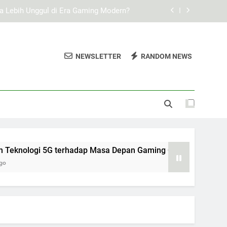
 Lebih Unggul di Era Gaming Modern?
G terhadap Masa Depan Gaming Online
apa Efektif Melindungi Akun Pengguna?
NEWSLETTER
RANDOM NEWS
atif Resmi dengan Sistem Akses Stabil
 Lebih Unggul di Era Gaming Modern?
G terhadap Masa Depan Gaming Online
apa Efektif Melindungi Akun Pengguna?
5G terhadap Masa Depan Gaming Online
Evaluasi Siste
5 Months Ago