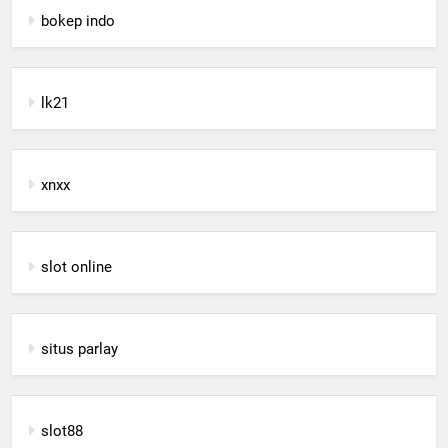
bokep indo
lk21
xnxx
slot online
situs parlay
slot88