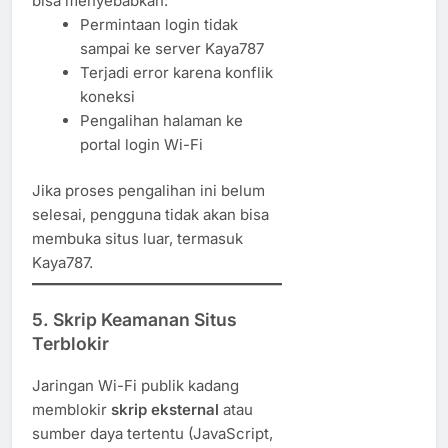
bisa menyebabkan:
Permintaan login tidak
sampai ke server Kaya787
Terjadi error karena konflik
koneksi
Pengalihan halaman ke
portal login Wi-Fi
Jika proses pengalihan ini belum
selesai, pengguna tidak akan bisa
membuka situs luar, termasuk
Kaya787.
5.
Skrip Keamanan Situs
Terblokir
Jaringan Wi-Fi publik kadang
memblokir
skrip eksternal
atau
sumber daya tertentu (JavaScript,