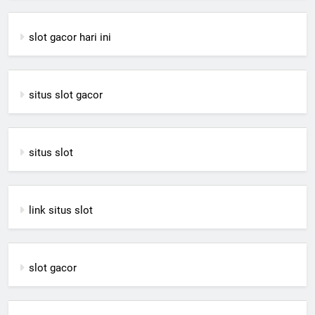
slot gacor hari ini
situs slot gacor
situs slot
link situs slot
slot gacor