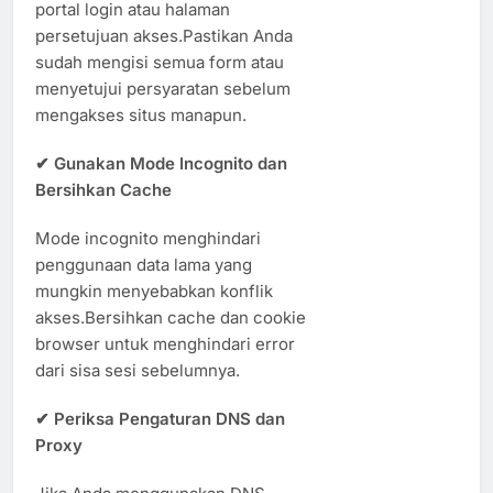
portal login atau halaman
persetujuan akses.Pastikan Anda
sudah mengisi semua form atau
menyetujui persyaratan sebelum
mengakses situs manapun.
✔
Gunakan Mode Incognito dan
Bersihkan Cache
Mode incognito menghindari
penggunaan data lama yang
mungkin menyebabkan konflik
akses.Bersihkan cache dan cookie
browser untuk menghindari error
dari sisa sesi sebelumnya.
✔
Periksa Pengaturan DNS dan
Proxy