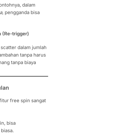
ontohnya, dalam
a
, pengganda bisa
(Re-trigger)
 scatter dalam jumlah
tambahan tanpa harus
nang tanpa biaya
ulan
itur free spin sangat
n, bisa
biasa.