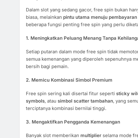
Dalam slot yang sedang gacor, free spin bukan han
biasa, melainkan
pintu utama menuju pembayaran
beberapa fungsi penting free spin yang perlu diket
1.
Meningkatkan Peluang Menang Tanpa Kehilang
Setiap putaran dalam mode free spin tidak memoton
semua kemenangan yang diperoleh sepenuhnya me
bersih bagi pemain.
2.
Memicu Kombinasi Simbol Premium
Free spin sering kali disertai fitur seperti
sticky wi
symbols
, atau
simbol scatter tambahan
, yang se
terciptanya kombinasi bernilai tinggi.
3.
Mengaktifkan Pengganda Kemenangan
Banyak slot memberikan
multiplier
selama mode fre