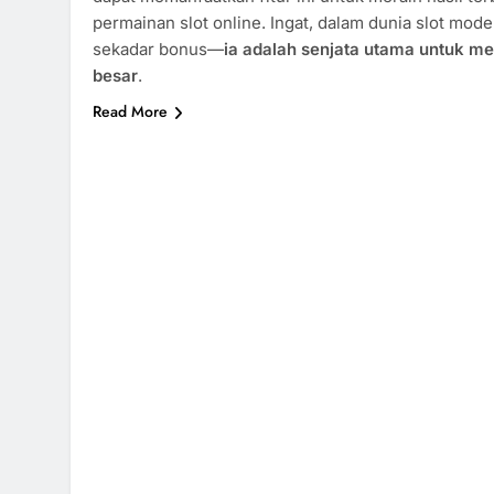
permainan slot online. Ingat, dalam dunia slot mode
sekadar bonus—
ia adalah senjata utama untuk 
besar
.
Read More