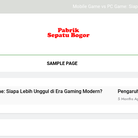
Mobile Game vs PC Game: Siapa
Pengaruh Teknologi 5
Evaluasi Sistem Autentikasi Dua Faktor di Lebah4D: Seber
rik Sepatu Bogor
LAE138 Link Altern
epatu Berkualitas Dari Pabrik Sepatu Bogor.
Mobile Game vs PC Game: Siapa
SAMPLE PAGE
Pengaruh Teknologi 5
Evaluasi Sistem Autentikasi Dua Faktor di Lebah4D: Seber
ih Unggul di Era Gaming Modern?
Pengaruh Teknologi 
5 Months Ago