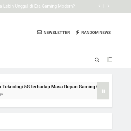
 Lebih Unggul di Era Gaming Modern?
G terhadap Masa Depan Gaming Online
apa Efektif Melindungi Akun Pengguna?
NEWSLETTER
RANDOM NEWS
atif Resmi dengan Sistem Akses Stabil
 Lebih Unggul di Era Gaming Modern?
G terhadap Masa Depan Gaming Online
apa Efektif Melindungi Akun Pengguna?
5G terhadap Masa Depan Gaming Online
Evaluasi Siste
5 Months Ago