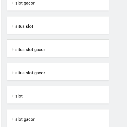
slot gacor
situs slot
situs slot gacor
situs slot gacor
slot
slot gacor