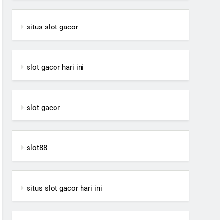
situs slot gacor
slot gacor hari ini
slot gacor
slot88
situs slot gacor hari ini