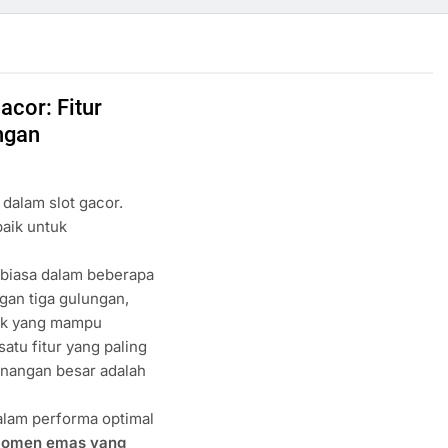
acor: Fitur
ngan
 dalam slot gacor.
baik untuk
r biasa dalam beberapa
gan tiga gulungan,
rik yang mampu
tu fitur yang paling
enangan besar adalah
dalam performa optimal
 momen emas yang