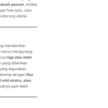
 diraih pemain
. Artikel
si free spin, cara
 pendorong utama
ang memberikan
a harus mengurangi
ulnya
tiga atau lebih
n yang diberikan
 yang digunakan.
disertai dengan
fitur
wild ekstra, atau
atnya jauh lebih