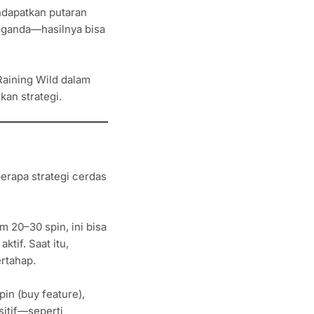
ndapatkan putaran
gganda—hasilnya bisa
Raining Wild dalam
an strategi.
erapa strategi cerdas
m 20–30 spin, ini bisa
ktif. Saat itu,
rtahap.
pin (buy feature),
itif—seperti