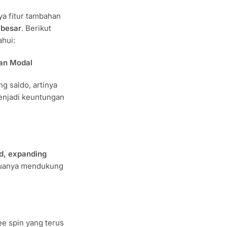
ya fitur tambahan
 besar
. Berikut
ahui:
an Modal
g saldo, artinya
njadi keuntungan
ld, expanding
muanya mendukung
e spin yang terus