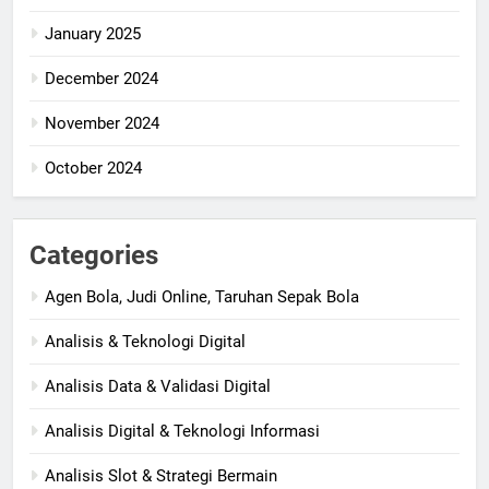
January 2025
December 2024
November 2024
October 2024
Categories
Agen Bola, Judi Online, Taruhan Sepak Bola
Analisis & Teknologi Digital
Analisis Data & Validasi Digital
Analisis Digital & Teknologi Informasi
Analisis Slot & Strategi Bermain