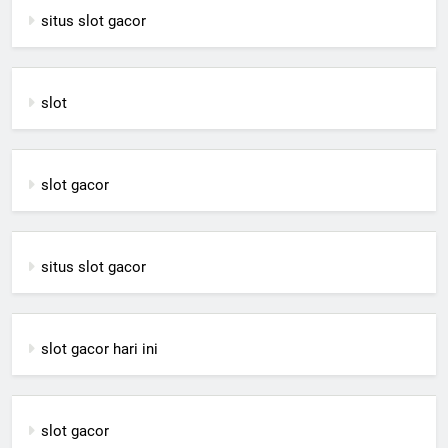
situs slot gacor
slot
slot gacor
situs slot gacor
slot gacor hari ini
slot gacor