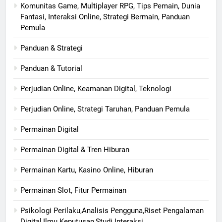
Komunitas Game, Multiplayer RPG, Tips Pemain, Dunia
Fantasi, Interaksi Online, Strategi Bermain, Panduan
Pemula
Panduan & Strategi
Panduan & Tutorial
Perjudian Online, Keamanan Digital, Teknologi
Perjudian Online, Strategi Taruhan, Panduan Pemula
Permainan Digital
Permainan Digital & Tren Hiburan
Permainan Kartu, Kasino Online, Hiburan
Permainan Slot, Fitur Permainan
Psikologi Perilaku,Analisis Pengguna,Riset Pengalaman
Digital,Ilmu Keputusan,Studi Interaksi