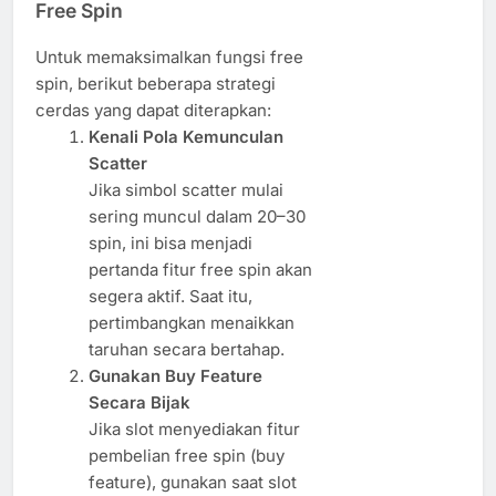
Free Spin
Untuk memaksimalkan fungsi free
spin, berikut beberapa strategi
cerdas yang dapat diterapkan:
Kenali Pola Kemunculan
Scatter
Jika simbol scatter mulai
sering muncul dalam 20–30
spin, ini bisa menjadi
pertanda fitur free spin akan
segera aktif. Saat itu,
pertimbangkan menaikkan
taruhan secara bertahap.
Gunakan Buy Feature
Secara Bijak
Jika slot menyediakan fitur
pembelian free spin (buy
feature), gunakan saat slot