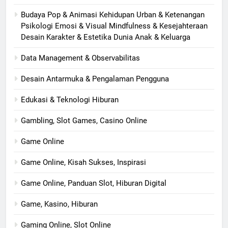
Budaya Pop & Animasi Kehidupan Urban & Ketenangan
Psikologi Emosi & Visual Mindfulness & Kesejahteraan
Desain Karakter & Estetika Dunia Anak & Keluarga
Data Management & Observabilitas
Desain Antarmuka & Pengalaman Pengguna
Edukasi & Teknologi Hiburan
Gambling, Slot Games, Casino Online
Game Online
Game Online, Kisah Sukses, Inspirasi
Game Online, Panduan Slot, Hiburan Digital
Game, Kasino, Hiburan
Gaming Online, Slot Online