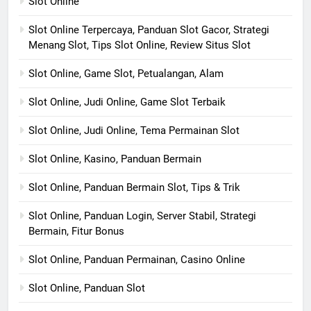
Slot Online
Slot Online Terpercaya, Panduan Slot Gacor, Strategi
Menang Slot, Tips Slot Online, Review Situs Slot
Slot Online, Game Slot, Petualangan, Alam
Slot Online, Judi Online, Game Slot Terbaik
Slot Online, Judi Online, Tema Permainan Slot
Slot Online, Kasino, Panduan Bermain
Slot Online, Panduan Bermain Slot, Tips & Trik
Slot Online, Panduan Login, Server Stabil, Strategi
Bermain, Fitur Bonus
Slot Online, Panduan Permainan, Casino Online
Slot Online, Panduan Slot