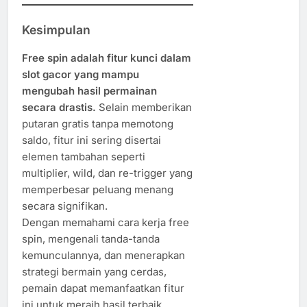
Kesimpulan
Free spin adalah fitur kunci dalam
slot gacor yang mampu
mengubah hasil permainan
secara drastis.
Selain memberikan
putaran gratis tanpa memotong
saldo, fitur ini sering disertai
elemen tambahan seperti
multiplier, wild, dan re-trigger yang
memperbesar peluang menang
secara signifikan.
Dengan memahami cara kerja free
spin, mengenali tanda-tanda
kemunculannya, dan menerapkan
strategi bermain yang cerdas,
pemain dapat memanfaatkan fitur
ini untuk meraih hasil terbaik