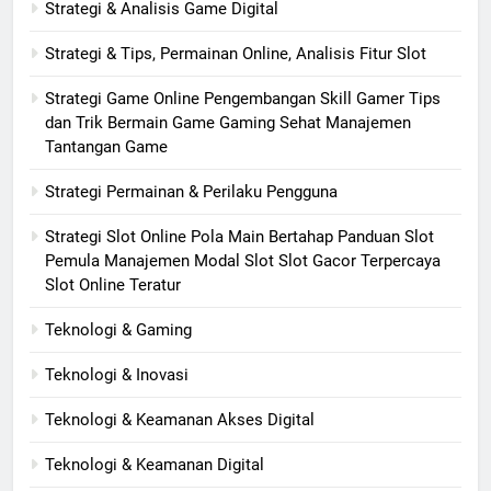
Strategi & Analisis Game Digital
Strategi & Tips, Permainan Online, Analisis Fitur Slot
Strategi Game Online Pengembangan Skill Gamer Tips
dan Trik Bermain Game Gaming Sehat Manajemen
Tantangan Game
Strategi Permainan & Perilaku Pengguna
Strategi Slot Online Pola Main Bertahap Panduan Slot
Pemula Manajemen Modal Slot Slot Gacor Terpercaya
Slot Online Teratur
Teknologi & Gaming
Teknologi & Inovasi
Teknologi & Keamanan Akses Digital
Teknologi & Keamanan Digital