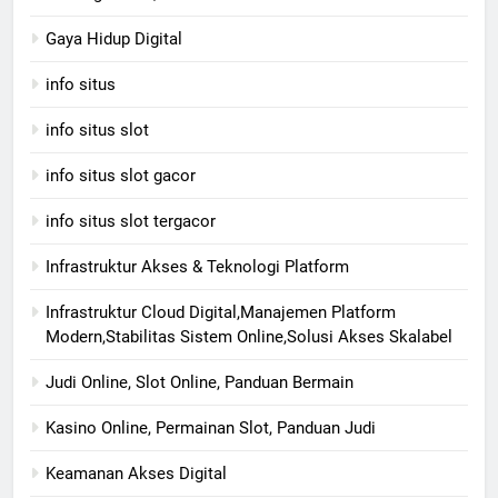
Gaya Hidup Digital
info situs
info situs slot
info situs slot gacor
info situs slot tergacor
Infrastruktur Akses & Teknologi Platform
Infrastruktur Cloud Digital,Manajemen Platform
Modern,Stabilitas Sistem Online,Solusi Akses Skalabel
Judi Online, Slot Online, Panduan Bermain
Kasino Online, Permainan Slot, Panduan Judi
Keamanan Akses Digital