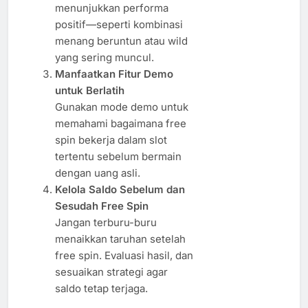
menunjukkan performa
positif—seperti kombinasi
menang beruntun atau wild
yang sering muncul.
Manfaatkan Fitur Demo
untuk Berlatih
Gunakan mode demo untuk
memahami bagaimana free
spin bekerja dalam slot
tertentu sebelum bermain
dengan uang asli.
Kelola Saldo Sebelum dan
Sesudah Free Spin
Jangan terburu-buru
menaikkan taruhan setelah
free spin. Evaluasi hasil, dan
sesuaikan strategi agar
saldo tetap terjaga.