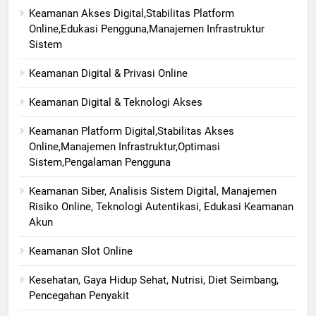
Keamanan Akses Digital,Stabilitas Platform
Online,Edukasi Pengguna,Manajemen Infrastruktur
Sistem
Keamanan Digital & Privasi Online
Keamanan Digital & Teknologi Akses
Keamanan Platform Digital,Stabilitas Akses
Online,Manajemen Infrastruktur,Optimasi
Sistem,Pengalaman Pengguna
Keamanan Siber, Analisis Sistem Digital, Manajemen
Risiko Online, Teknologi Autentikasi, Edukasi Keamanan
Akun
Keamanan Slot Online
Kesehatan, Gaya Hidup Sehat, Nutrisi, Diet Seimbang,
Pencegahan Penyakit