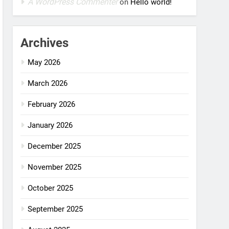
A WordPress Commenter
on
Hello world!
Archives
May 2026
March 2026
February 2026
January 2026
December 2025
November 2025
October 2025
September 2025