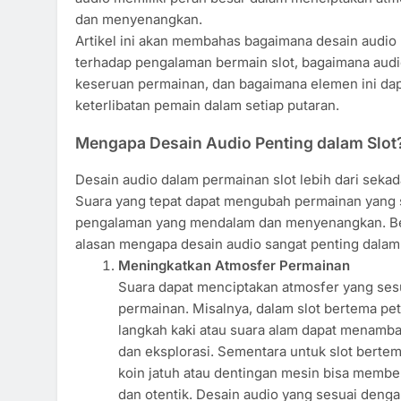
dan menyenangkan.
Artikel ini akan membahas bagaimana desain audio
terhadap pengalaman bermain slot, bagaimana aud
keseruan permainan, dan bagaimana elemen ini d
keterlibatan pemain dalam setiap putaran.
Mengapa Desain Audio Penting dalam Slot
Desain audio dalam permainan slot lebih dari seka
Suara yang tepat dapat mengubah permainan yang
pengalaman yang mendalam dan menyenangkan. Be
alasan mengapa desain audio sangat penting dalam 
Meningkatkan Atmosfer Permainan
Suara dapat menciptakan atmosfer yang ses
permainan. Misalnya, dalam slot bertema pe
langkah kaki atau suara alam dapat menamb
dan eksplorasi. Sementara untuk slot bertema
koin jatuh atau dentingan mesin bisa member
dan otentik. Desain audio yang sesuai den