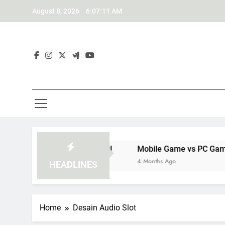
Skip
August 8, 2026
6:07:12 AM
to
content
Pab
Dapatkan S
istem Akses Stabil
Mobile Game vs PC Game: Siapa Leb
4 Months Ago
HEADLINES
Home
Desain Audio Slot