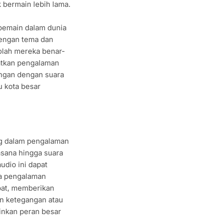
bermain lebih lama.
pemain dalam dunia
dengan tema dan
olah mereka benar-
atkan pengalaman
angan dengan suara
u kota besar
ng dalam pengalaman
asana hingga suara
dio ini dapat
a pengalaman
pat, memberikan
n ketegangan atau
inkan peran besar