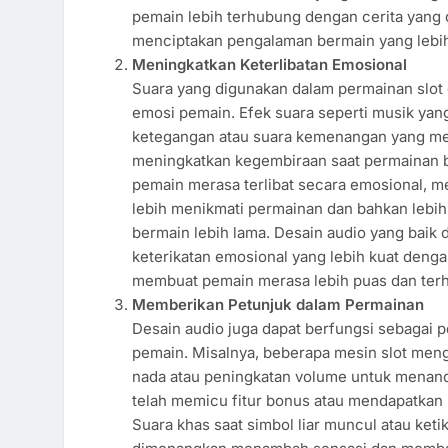
pemain lebih terhubung dengan cerita yang 
menciptakan pengalaman bermain yang lebih
Meningkatkan Keterlibatan Emosional
Suara yang digunakan dalam permainan slo
emosi pemain. Efek suara seperti musik y
ketegangan atau suara kemenangan yang m
meningkatkan kegembiraan saat permainan b
pemain merasa terlibat secara emosional, 
lebih menikmati permainan dan bahkan lebih
bermain lebih lama. Desain audio yang baik
keterikatan emosional yang lebih kuat deng
membuat pemain merasa lebih puas dan terh
Memberikan Petunjuk dalam Permainan
Desain audio juga dapat berfungsi sebagai p
pemain. Misalnya, beberapa mesin slot me
nada atau peningkatan volume untuk mena
telah memicu fitur bonus atau mendapatkan
Suara khas saat simbol liar muncul atau keti