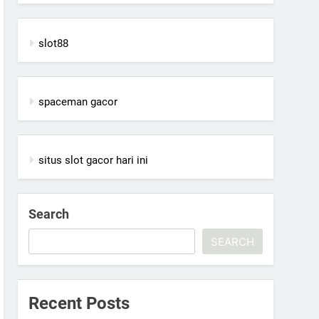
slot88
spaceman gacor
situs slot gacor hari ini
Search
SEARCH
Recent Posts