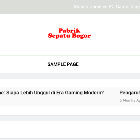
Mobile Game vs PC Game: Siapa
Pengaruh Teknologi 5
Evaluasi Sistem Autentikasi Dua Faktor di Lebah4D: Seber
rik Sepatu Bogor
LAE138 Link Altern
epatu Berkualitas Dari Pabrik Sepatu Bogor.
Mobile Game vs PC Game: Siapa
SAMPLE PAGE
Pengaruh Teknologi 5
Evaluasi Sistem Autentikasi Dua Faktor di Lebah4D: Seber
ih Unggul di Era Gaming Modern?
Pengaruh Teknologi 
5 Months Ago