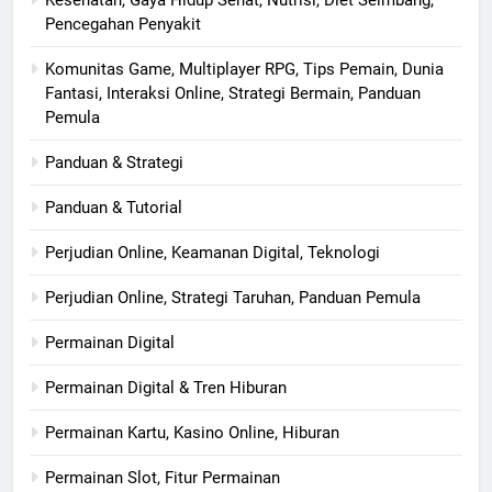
Kesehatan, Gaya Hidup Sehat, Nutrisi, Diet Seimbang,
Pencegahan Penyakit
Komunitas Game, Multiplayer RPG, Tips Pemain, Dunia
Fantasi, Interaksi Online, Strategi Bermain, Panduan
Pemula
Panduan & Strategi
Panduan & Tutorial
Perjudian Online, Keamanan Digital, Teknologi
Perjudian Online, Strategi Taruhan, Panduan Pemula
Permainan Digital
Permainan Digital & Tren Hiburan
Permainan Kartu, Kasino Online, Hiburan
Permainan Slot, Fitur Permainan