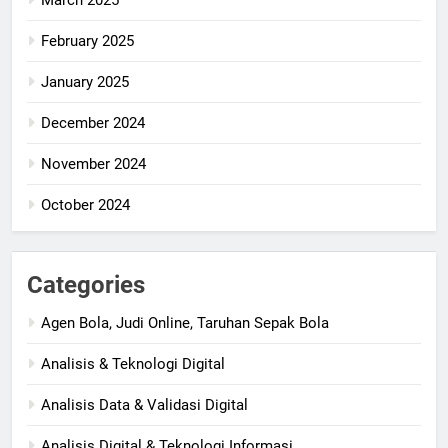
March 2025
February 2025
January 2025
December 2024
November 2024
October 2024
Categories
Agen Bola, Judi Online, Taruhan Sepak Bola
Analisis & Teknologi Digital
Analisis Data & Validasi Digital
Analisis Digital & Teknologi Informasi