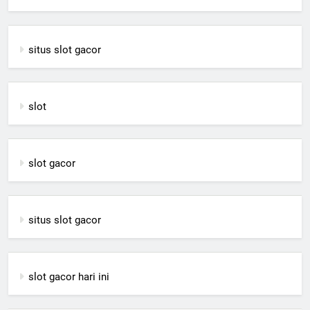
situs slot gacor
slot
slot gacor
situs slot gacor
slot gacor hari ini