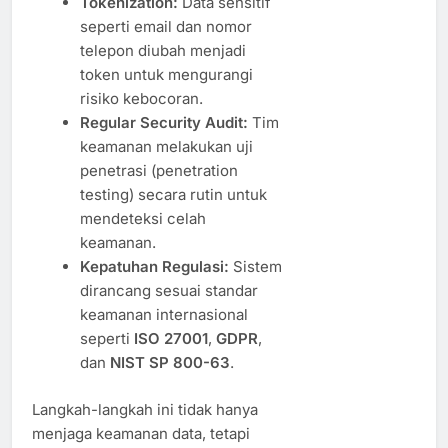
Tokenization:
Data sensitif
seperti email dan nomor
telepon diubah menjadi
token untuk mengurangi
risiko kebocoran.
Regular Security Audit:
Tim
keamanan melakukan uji
penetrasi (penetration
testing) secara rutin untuk
mendeteksi celah
keamanan.
Kepatuhan Regulasi:
Sistem
dirancang sesuai standar
keamanan internasional
seperti
ISO 27001
,
GDPR
,
dan
NIST SP 800-63
.
Langkah-langkah ini tidak hanya
menjaga keamanan data, tetapi