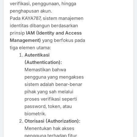
verifikasi, penggunaan, hingga
penghapusan akun.
Pada KAYA787, sistem manajemen
identitas dibangun berdasarkan
prinsip
IAM (Identity and Access
Management)
yang berfokus pada
tiga elemen utama:
Autentikasi
(Authentication):
Memastikan bahwa
pengguna yang mengakses
sistem adalah benar-benar
pihak yang sah melalui
proses verifikasi seperti
password, token, atau
biometrik.
Otorisasi (Authorization):
Menentukan hak akses
pengguna terhadap fitur