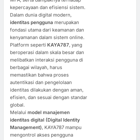
kepercayaan dan efisiensi sistem.
Dalam dunia digital modern,
identitas pengguna
merupakan
fondasi utama dari keamanan dan
kenyamanan dalam sistem online.
Platform seperti
KAYA787
, yang
beroperasi dalam skala besar dan
melibatkan interaksi pengguna di
berbagai wilayah, harus
memastikan bahwa proses
autentikasi dan pengelolaan
identitas dilakukan dengan aman,
efisien, dan sesuai dengan standar
global.
Melalui
model manajemen
identitas digital (Digital Identity
Management)
, KAYA787 mampu
mengontrol akses pengguna