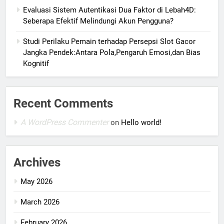
Evaluasi Sistem Autentikasi Dua Faktor di Lebah4D:
Seberapa Efektif Melindungi Akun Pengguna?
Studi Perilaku Pemain terhadap Persepsi Slot Gacor
Jangka Pendek:Antara Pola,Pengaruh Emosi,dan Bias
Kognitif
Recent Comments
A WordPress Commenter
on
Hello world!
Archives
May 2026
March 2026
February 2026