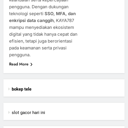
pengguna. Dengan dukungan
teknologi seperti
SSO, MFA, dan
enkripsi data canggih
, KAYA787
mampu menyediakan ekosistem
digital yang tidak hanya cepat dan
efisien, tetapi juga berorientasi
pada keamanan serta privasi
pengguna.
Read More
bokep tele
slot gacor hari ini