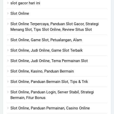
slot gacor hari ini
Slot Online
Slot Online Terpercaya, Panduan Slot Gacor, Strategi
Menang Slot, Tips Slot Online, Review Situs Slot
Slot Online, Game Slot, Petualangan, Alam
Slot Online, Judi Online, Game Slot Terbaik
Slot Online, Judi Online, Tema Permainan Slot
Slot Online, Kasino, Panduan Bermain
Slot Online, Panduan Bermain Slot, Tips & Trik
Slot Online, Panduan Login, Server Stabil, Strategi
Bermain, Fitur Bonus
Slot Online, Panduan Permainan, Casino Online