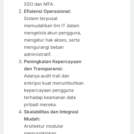
SSO dan MFA.
Efisiensi Operasional:
Sistem terpusat
memudahkan tim IT dalam
mengelola akun pengguna,
mengatur hak akses, serta
mengurangi beban
administratif.
Peningkatan Kepercayaan
dan Transparansi:
Adanya audit trail dan
enkripsi kuat menumbuhkan
kepercayaan pengguna
terhadap keamanan data
pribadi mereka.
Skalabilitas dan Integrasi
Mudah:
Arsitektur modular
memungkinkan