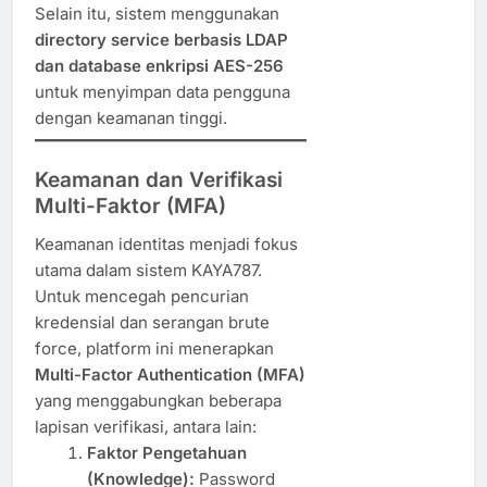
Selain itu, sistem menggunakan
directory service berbasis LDAP
dan database enkripsi AES-256
untuk menyimpan data pengguna
dengan keamanan tinggi.
Keamanan dan Verifikasi
Multi-Faktor (MFA)
Keamanan identitas menjadi fokus
utama dalam sistem KAYA787.
Untuk mencegah pencurian
kredensial dan serangan brute
force, platform ini menerapkan
Multi-Factor Authentication (MFA)
yang menggabungkan beberapa
lapisan verifikasi, antara lain:
Faktor Pengetahuan
(Knowledge):
Password