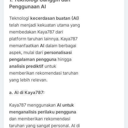
Penggunaan AI
Teknologi
kecerdasan buatan (AI)
telah menjadi kekuatan utama yang
membedakan Kaya787 dari
platform taruhan lainnya. Kaya787
memanfaatkan
AI
dalam berbagai
aspek, mulai dari
personalisasi
pengalaman pengguna
hingga
analisis prediktif
untuk
memberikan rekomendasi taruhan
yang lebih relevan.
a.
AI di Kaya787:
Kaya787 menggunakan
AI untuk
menganalisis perilaku pengguna
dan memberikan rekomendasi
taruhan yang sangat personal. AI di