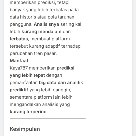
memberikan prediksi, tetapi
banyak yang lebih terbatas pada
data historis atau pola taruhan
pengguna.
Analisisnya
sering kali
lebih
kurang mendalam
dan
terbatas
, membuat platform
tersebut kurang adaptif terhadap
perubahan tren pasar.
Manfaat:
Kaya787 memberikan
prediksi
yang lebih tepat
dengan
pemanfaatan
big data dan analitik
prediktif
yang lebih canggih,
sementara platform lain lebih
mengandalkan analisis yang
kurang terperinci
.
Kesimpulan