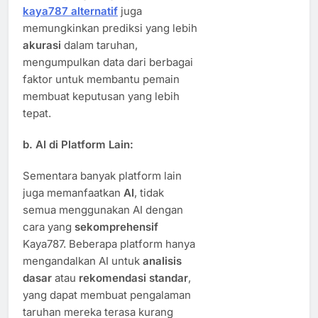
kaya787 alternatif
juga
memungkinkan prediksi yang lebih
akurasi
dalam taruhan,
mengumpulkan data dari berbagai
faktor untuk membantu pemain
membuat keputusan yang lebih
tepat.
b.
AI di Platform Lain:
Sementara banyak platform lain
juga memanfaatkan
AI
, tidak
semua menggunakan AI dengan
cara yang
sekomprehensif
Kaya787. Beberapa platform hanya
mengandalkan AI untuk
analisis
dasar
atau
rekomendasi standar
,
yang dapat membuat pengalaman
taruhan mereka terasa kurang