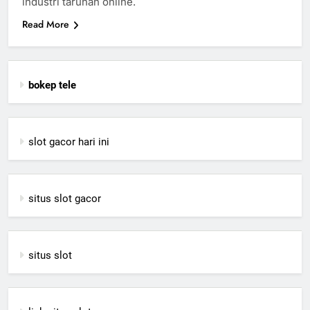
industri taruhan online.
Read More
bokep tele
slot gacor hari ini
situs slot gacor
situs slot