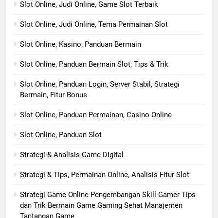
Slot Online, Judi Online, Game Slot Terbaik
Slot Online, Judi Online, Tema Permainan Slot
Slot Online, Kasino, Panduan Bermain
Slot Online, Panduan Bermain Slot, Tips & Trik
Slot Online, Panduan Login, Server Stabil, Strategi
Bermain, Fitur Bonus
Slot Online, Panduan Permainan, Casino Online
Slot Online, Panduan Slot
Strategi & Analisis Game Digital
Strategi & Tips, Permainan Online, Analisis Fitur Slot
Strategi Game Online Pengembangan Skill Gamer Tips
dan Trik Bermain Game Gaming Sehat Manajemen
Tantangan Game