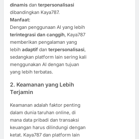
dinamis
dan
terpersonalisasi
dibandingkan Kaya787.
Manfaat:
Dengan penggunaan AI yang lebih
terintegrasi dan canggih
, Kaya787
memberikan pengalaman yang
lebih
adaptif
dan
terpersonalisasi
,
sedangkan platform lain sering kali
menggunakan AI dengan tujuan
yang lebih terbatas.
2. Keamanan yang Lebih
Terjamin
Keamanan adalah faktor penting
dalam dunia taruhan online, di
mana data pribadi dan transaksi
keuangan harus dilindungi dengan
ketat. Kaya787 dan platform lain