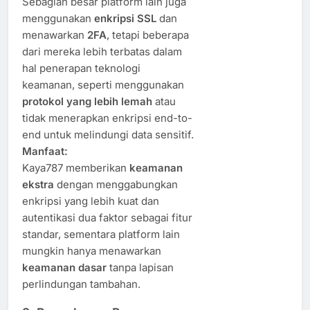
Sebagian besar platform lain juga
menggunakan
enkripsi SSL
dan
menawarkan
2FA
, tetapi beberapa
dari mereka lebih terbatas dalam
hal penerapan teknologi
keamanan, seperti menggunakan
protokol yang lebih lemah
atau
tidak menerapkan enkripsi end-to-
end untuk melindungi data sensitif.
Manfaat:
Kaya787 memberikan
keamanan
ekstra
dengan menggabungkan
enkripsi yang lebih kuat dan
autentikasi dua faktor sebagai fitur
standar, sementara platform lain
mungkin hanya menawarkan
keamanan dasar
tanpa lapisan
perlindungan tambahan.