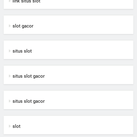
link situs slot
slot gacor
situs slot
situs slot gacor
situs slot gacor
slot