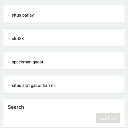
situs parlay
slot88
spaceman gacor
situs slot gacor hari ini
Search
SEARCH