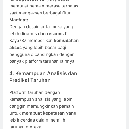
membuat pemain merasa terbatas
saat mengakses berbagai fitur.
Manfaat:
Dengan desain antarmuka yang
lebih
dinamis dan responsif
,
Kaya787 memberikan
kemudahan
akses
yang lebih besar bagi
pengguna dibandingkan dengan
banyak platform taruhan lainnya.
4. Kemampuan Analisis dan
Prediksi Taruhan
Platform taruhan dengan
kemampuan analisis yang lebih
canggih memungkinkan pemain
untuk
membuat keputusan yang
lebih cerdas
dalam memilih
taruhan mereka.