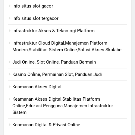
info situs slot gacor
info situs slot tergacor
Infrastruktur Akses & Teknologi Platform
Infrastruktur Cloud Digital,Manajemen Platform
Modern,Stabilitas Sistem Online,Solusi Akses Skalabel
Judi Online, Slot Online, Panduan Bermain
Kasino Online, Permainan Slot, Panduan Judi
Keamanan Akses Digital
Keamanan Akses Digital,Stabilitas Platform
Online,Edukasi Pengguna,Manajemen Infrastruktur
Sistem
Keamanan Digital & Privasi Online