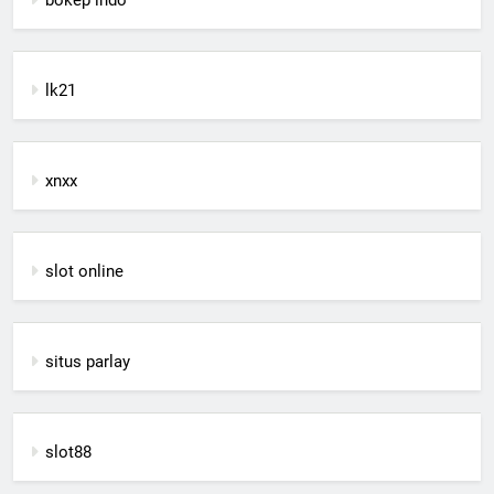
lk21
xnxx
slot online
situs parlay
slot88