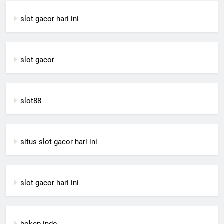
slot gacor hari ini
slot gacor
slot88
situs slot gacor hari ini
slot gacor hari ini
bokep indo