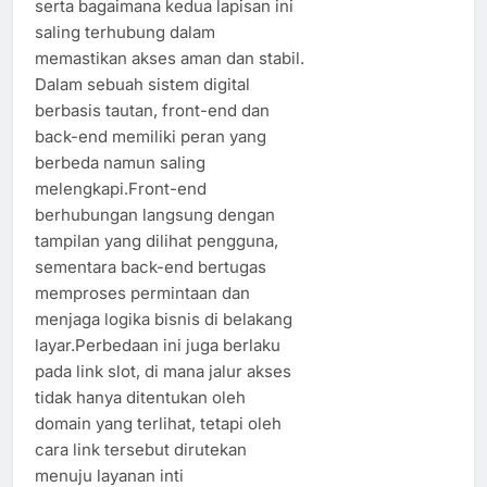
serta bagaimana kedua lapisan ini
saling terhubung dalam
memastikan akses aman dan stabil.
Dalam sebuah sistem digital
berbasis tautan, front-end dan
back-end memiliki peran yang
berbeda namun saling
melengkapi.Front-end
berhubungan langsung dengan
tampilan yang dilihat pengguna,
sementara back-end bertugas
memproses permintaan dan
menjaga logika bisnis di belakang
layar.Perbedaan ini juga berlaku
pada link slot, di mana jalur akses
tidak hanya ditentukan oleh
domain yang terlihat, tetapi oleh
cara link tersebut dirutekan
menuju layanan inti