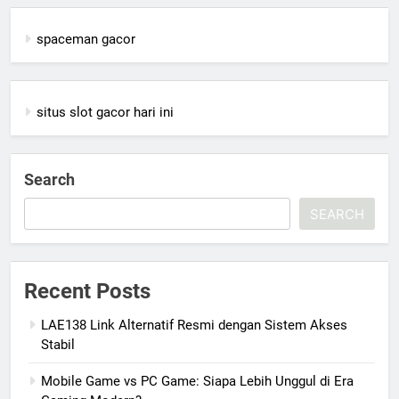
spaceman gacor
situs slot gacor hari ini
Search
SEARCH
Recent Posts
LAE138 Link Alternatif Resmi dengan Sistem Akses
Stabil
Mobile Game vs PC Game: Siapa Lebih Unggul di Era