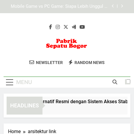
Skip
Mobile Game vs PC Game: Siapa Lebih Unggul di
Era Gaming Modern?
to
Pengaruh Teknologi 5G terhadap Masa Depan
content
Gaming Online
Evaluasi Sistem Autentikasi Dua Faktor di
Lebah4D: Seberapa Efektif Melindungi Akun
Pengguna?
LAE138 Link Alternatif Resmi dengan Sistem
Akses Stabil
Pabrik Sepatu
Mobile Game vs PC Game: Siapa Lebih Unggul di
Dapatkan Sepatu Berkualitas Dari Pabrik
Era Gaming Modern?
NEWSLETTER
RANDOM NEWS
Bogor
Sepatu Bogor.
Pengaruh Teknologi 5G terhadap Masa Depan
Gaming Online
MENU
Evaluasi Sistem Autentikasi Dua Faktor di
Lebah4D: Seberapa Efektif Melindungi Akun
Pengguna?
LAE138 Link Alternatif Resmi dengan Sistem Akses Stabil
HEADLINES
3 Months Ago
Home
arsitektur link