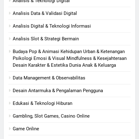
Analisis & Teknologi Digital
Analisis Data & Validasi Digital
Analisis Digital & Teknologi Informasi
Analisis Slot & Strategi Bermain
Budaya Pop & Animasi Kehidupan Urban & Ketenangan
Psikologi Emosi & Visual Mindfulness & Kesejahteraan
Desain Karakter & Estetika Dunia Anak & Keluarga
Data Management & Observabilitas
Desain Antarmuka & Pengalaman Pengguna
Edukasi & Teknologi Hiburan
Gambling, Slot Games, Casino Online
Game Online