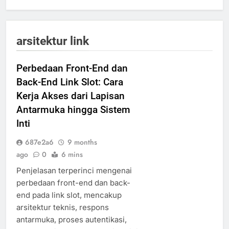
arsitektur link
Perbedaan Front-End dan
Back-End Link Slot: Cara
Kerja Akses dari Lapisan
Antarmuka hingga Sistem
Inti
687e2a6
9 months
ago
0
6 mins
Penjelasan terperinci mengenai
perbedaan front-end dan back-
end pada link slot, mencakup
arsitektur teknis, respons
antarmuka, proses autentikasi,