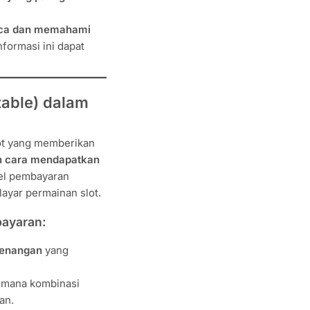
ca dan memahami
nformasi ini dapat
table) dalam
lot yang memberikan
an cara mendapatkan
bel pembayaran
layar permainan slot.
bayaran:
menangan
yang
imana kombinasi
an.