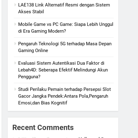
LAE138 Link Alternatif Resmi dengan Sistem
Akses Stabil
Mobile Game vs PC Game: Siapa Lebih Unggul
di Era Gaming Modern?
Pengaruh Teknologi 5G terhadap Masa Depan
Gaming Online
Evaluasi Sistem Autentikasi Dua Faktor di
Lebah4D: Seberapa Efektif Melindungi Akun
Pengguna?
Studi Perilaku Pemain terhadap Persepsi Slot
Gacor Jangka Pendek:Antara Pola,Pengaruh
Emosi,dan Bias Kognitif
Recent Comments