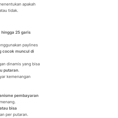
 menentukan apakah
tau tidak.
 hingga 25 garis
menggunakan paylines
g cocok muncul di
an dinamis yang bisa
u putaran
.
bayar kemenangan
kanisme pembayaran
 menang.
atau bisa
an per putaran.