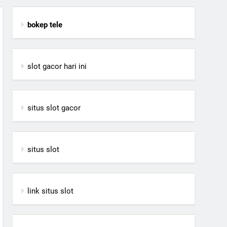
bokep tele
slot gacor hari ini
situs slot gacor
situs slot
link situs slot