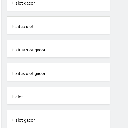
slot gacor
situs slot
situs slot gacor
situs slot gacor
slot
slot gacor