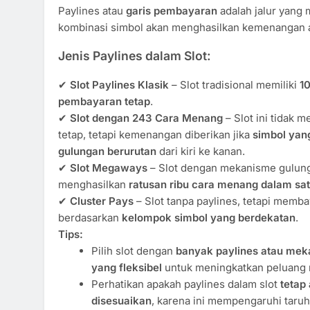
Paylines atau
garis pembayaran
adalah jalur yang
kombinasi simbol akan menghasilkan kemenangan a
Jenis Paylines dalam Slot:
✔
Slot Paylines Klasik
– Slot tradisional memiliki
10
pembayaran tetap
.
✔
Slot dengan 243 Cara Menang
– Slot ini tidak 
tetap, tetapi kemenangan diberikan jika
simbol yan
gulungan berurutan
dari kiri ke kanan.
✔
Slot Megaways
– Slot dengan mekanisme gulung
menghasilkan
ratusan ribu cara menang dalam sat
✔
Cluster Pays
– Slot tanpa paylines, tetapi mem
berdasarkan
kelompok simbol yang berdekatan
.
Tips:
Pilih slot dengan
banyak paylines atau me
yang fleksibel
untuk meningkatkan peluang
Perhatikan apakah paylines dalam slot
tetap 
disesuaikan
, karena ini mempengaruhi taruh