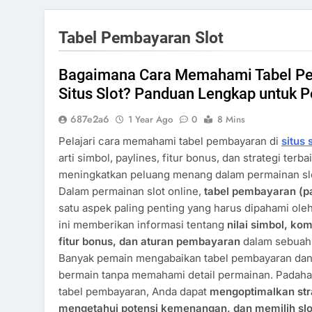
Tabel Pembayaran Slot
Bagaimana Cara Memahami Tabel Pe
Situs Slot? Panduan Lengkap untuk 
687e2a6
1 Year Ago
0
8 Mins
Pelajari cara memahami tabel pembayaran di
situs 
arti simbol, paylines, fitur bonus, dan strategi terba
meningkatkan peluang menang dalam permainan sl
Dalam permainan slot online,
tabel pembayaran (p
satu aspek paling penting yang harus dipahami oleh
ini memberikan informasi tentang
nilai simbol, k
fitur bonus, dan aturan pembayaran
dalam sebuah 
Banyak pemain mengabaikan tabel pembayaran dan
bermain tanpa memahami detail permainan. Padah
tabel pembayaran, Anda dapat
mengoptimalkan str
mengetahui potensi kemenangan, dan memilih slo