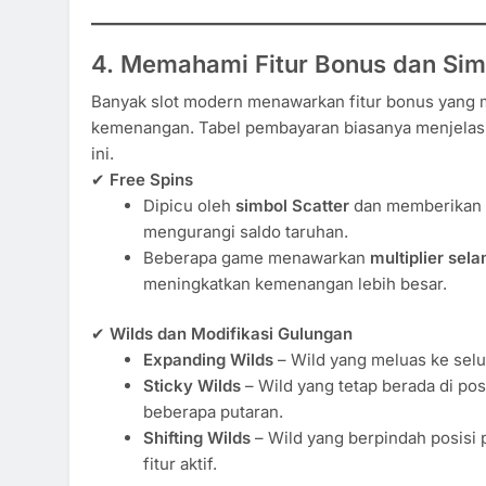
4. Memahami Fitur Bonus dan Sim
Banyak slot modern menawarkan fitur bonus yang 
kemenangan. Tabel pembayaran biasanya menjelaska
ini.
✔
Free Spins
Dipicu oleh
simbol Scatter
dan memberikan p
mengurangi saldo taruhan.
Beberapa game menawarkan
multiplier sel
meningkatkan kemenangan lebih besar.
✔
Wilds dan Modifikasi Gulungan
Expanding Wilds
– Wild yang meluas ke selu
Sticky Wilds
– Wild yang tetap berada di pos
beberapa putaran.
Shifting Wilds
– Wild yang berpindah posisi
fitur aktif.