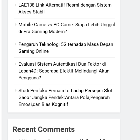
LAE138 Link Alternatif Resmi dengan Sistem
Akses Stabil
Mobile Game vs PC Game: Siapa Lebih Unggul
di Era Gaming Modern?
Pengaruh Teknologi 5G terhadap Masa Depan
Gaming Online
Evaluasi Sistem Autentikasi Dua Faktor di
Lebah4D: Seberapa Efektif Melindungi Akun
Pengguna?
Studi Perilaku Pemain terhadap Persepsi Slot
Gacor Jangka Pendek:Antara Pola,Pengaruh
Emosi,dan Bias Kognitif
Recent Comments