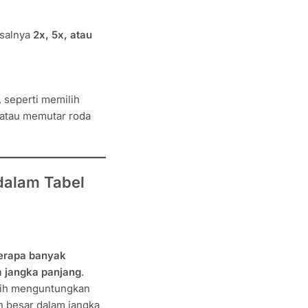
salnya
2x, 5x, atau
, seperti memilih
 atau memutar roda
dalam Tabel
erapa banyak
 jangka panjang
.
ih menguntungkan
 besar dalam jangka