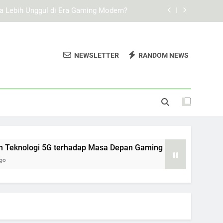
 Lebih Unggul di Era Gaming Modern?
G terhadap Masa Depan Gaming Online
apa Efektif Melindungi Akun Pengguna?
NEWSLETTER
RANDOM NEWS
atif Resmi dengan Sistem Akses Stabil
 Lebih Unggul di Era Gaming Modern?
G terhadap Masa Depan Gaming Online
apa Efektif Melindungi Akun Pengguna?
5G terhadap Masa Depan Gaming Online
Evaluasi Siste
5 Months Ago