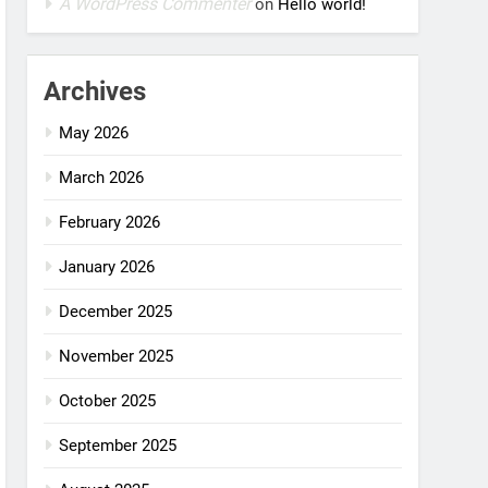
A WordPress Commenter
on
Hello world!
Archives
May 2026
March 2026
February 2026
January 2026
December 2025
November 2025
October 2025
September 2025