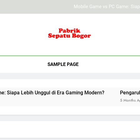
Mobile Game vs PC Game: Siapa
Pengaruh Teknologi 5
Evaluasi Sistem Autentikasi Dua Faktor di Lebah4D: Seber
rik Sepatu Bogor
LAE138 Link Altern
epatu Berkualitas Dari Pabrik Sepatu Bogor.
Mobile Game vs PC Game: Siapa
SAMPLE PAGE
Pengaruh Teknologi 5
Evaluasi Sistem Autentikasi Dua Faktor di Lebah4D: Seber
ih Unggul di Era Gaming Modern?
Pengaruh Teknologi 
5 Months Ago