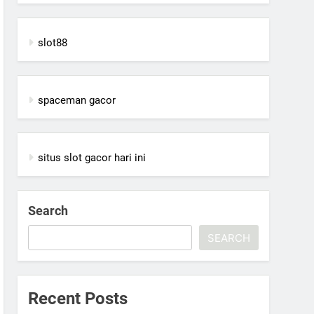
slot88
spaceman gacor
situs slot gacor hari ini
Search
SEARCH
Recent Posts