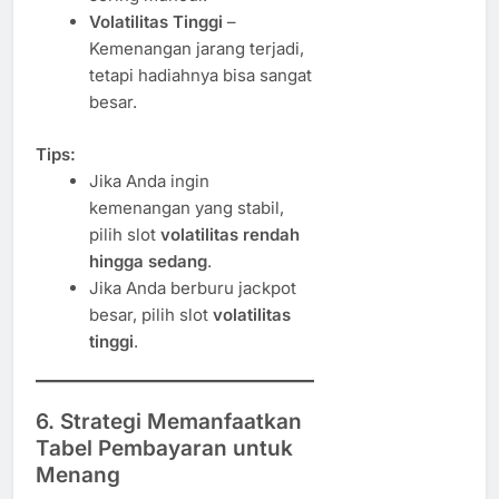
Volatilitas Tinggi
–
Kemenangan jarang terjadi,
tetapi hadiahnya bisa sangat
besar.
Tips:
Jika Anda ingin
kemenangan yang stabil,
pilih slot
volatilitas rendah
hingga sedang
.
Jika Anda berburu jackpot
besar, pilih slot
volatilitas
tinggi
.
6. Strategi Memanfaatkan
Tabel Pembayaran untuk
Menang