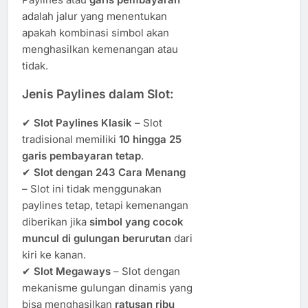
adalah jalur yang menentukan
apakah kombinasi simbol akan
menghasilkan kemenangan atau
tidak.
Jenis Paylines dalam Slot:
✔
Slot Paylines Klasik
– Slot
tradisional memiliki
10 hingga 25
garis pembayaran tetap
.
✔
Slot dengan 243 Cara Menang
– Slot ini tidak menggunakan
paylines tetap, tetapi kemenangan
diberikan jika
simbol yang cocok
muncul di gulungan berurutan
dari
kiri ke kanan.
✔
Slot Megaways
– Slot dengan
mekanisme gulungan dinamis yang
bisa menghasilkan
ratusan ribu