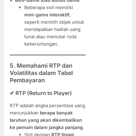
✔
Mini-Game atau Bonus Game
Beberapa slot memiliki
mini-game interaktif
,
seperti memilih objek untuk
mendapatkan hadiah uang
tunai atau memutar roda
keberuntungan.
5. Memahami RTP dan
Volatilitas dalam Tabel
Pembayaran
✔ RTP (Return to Player)
RTP adalah angka persentase yang
menunjukkan
berapa banyak
taruhan yang akan dikembalikan
ke pemain dalam jangka panjang
.
Slot dengan
RTP tinggi