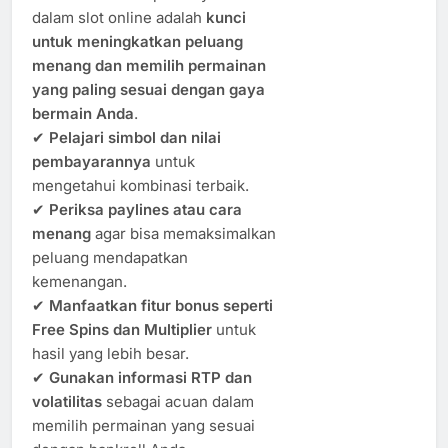
dalam slot online adalah
kunci
untuk meningkatkan peluang
menang dan memilih permainan
yang paling sesuai dengan gaya
bermain Anda
.
✔
Pelajari simbol dan nilai
pembayarannya
untuk
mengetahui kombinasi terbaik.
✔
Periksa paylines atau cara
menang
agar bisa memaksimalkan
peluang mendapatkan
kemenangan.
✔
Manfaatkan fitur bonus seperti
Free Spins dan Multiplier
untuk
hasil yang lebih besar.
✔
Gunakan informasi RTP dan
volatilitas
sebagai acuan dalam
memilih permainan yang sesuai