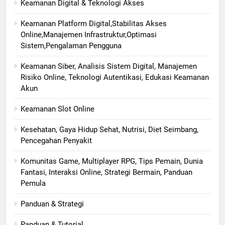
Keamanan Digital & Teknologi Akses
Keamanan Platform Digital,Stabilitas Akses
Online,Manajemen Infrastruktur,Optimasi
Sistem,Pengalaman Pengguna
Keamanan Siber, Analisis Sistem Digital, Manajemen
Risiko Online, Teknologi Autentikasi, Edukasi Keamanan
Akun
Keamanan Slot Online
Kesehatan, Gaya Hidup Sehat, Nutrisi, Diet Seimbang,
Pencegahan Penyakit
Komunitas Game, Multiplayer RPG, Tips Pemain, Dunia
Fantasi, Interaksi Online, Strategi Bermain, Panduan
Pemula
Panduan & Strategi
Panduan & Tutorial