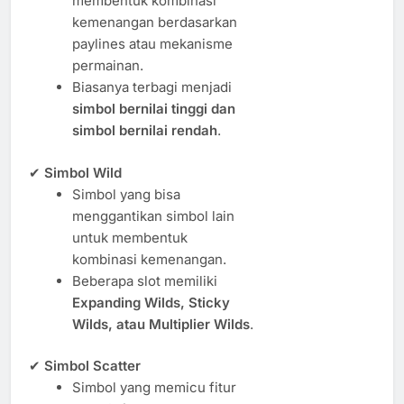
membentuk kombinasi
kemenangan berdasarkan
paylines atau mekanisme
permainan.
Biasanya terbagi menjadi
simbol bernilai tinggi dan
simbol bernilai rendah
.
✔
Simbol Wild
Simbol yang bisa
menggantikan simbol lain
untuk membentuk
kombinasi kemenangan.
Beberapa slot memiliki
Expanding Wilds, Sticky
Wilds, atau Multiplier Wilds
.
✔
Simbol Scatter
Simbol yang memicu fitur