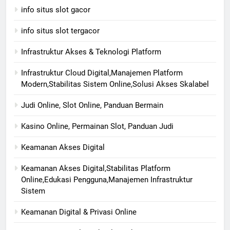
info situs slot gacor
info situs slot tergacor
Infrastruktur Akses & Teknologi Platform
Infrastruktur Cloud Digital,Manajemen Platform
Modern,Stabilitas Sistem Online,Solusi Akses Skalabel
Judi Online, Slot Online, Panduan Bermain
Kasino Online, Permainan Slot, Panduan Judi
Keamanan Akses Digital
Keamanan Akses Digital,Stabilitas Platform
Online,Edukasi Pengguna,Manajemen Infrastruktur
Sistem
Keamanan Digital & Privasi Online