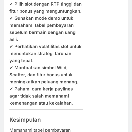
✔
Pilih slot dengan RTP tinggi dan
fitur bonus yang menguntungkan.
✔
Gunakan mode demo untuk
memahami tabel pembayaran
sebelum bermain dengan uang
asli.
✔
Perhatikan volatilitas slot untuk
menentukan strategi taruhan
yang tepat.
✔
Manfaatkan simbol Wild,
Scatter, dan fitur bonus untuk
meningkatkan peluang menang.
✔
Pahami cara kerja paylines
agar tidak salah memahami
kemenangan atau kekalahan.
Kesimpulan
Memahami tabel pembayaran