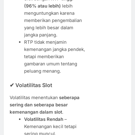
(96% atau lebih)
lebih
menguntungkan karena
memberikan pengembalian
yang lebih besar dalam
jangka panjang.
RTP tidak menjamin
kemenangan jangka pendek,
tetapi memberikan
gambaran umum tentang
peluang menang.
✔ Volatilitas Slot
Volatilitas menentukan
seberapa
sering dan seberapa besar
kemenangan dalam slot
.
Volatilitas Rendah
–
Kemenangan kecil tetapi
sering muncul.