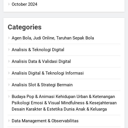
October 2024
Categories
Agen Bola, Judi Online, Taruhan Sepak Bola
Analisis & Teknologi Digital
Analisis Data & Validasi Digital
Analisis Digital & Teknologi Informasi
Analisis Slot & Strategi Bermain
Budaya Pop & Animasi Kehidupan Urban & Ketenangan
Psikologi Emosi & Visual Mindfulness & Kesejahteraan
Desain Karakter & Estetika Dunia Anak & Keluarga
Data Management & Observabilitas