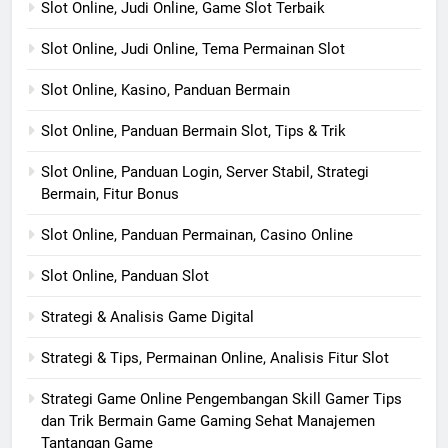
Slot Online, Judi Online, Game Slot Terbaik
Slot Online, Judi Online, Tema Permainan Slot
Slot Online, Kasino, Panduan Bermain
Slot Online, Panduan Bermain Slot, Tips & Trik
Slot Online, Panduan Login, Server Stabil, Strategi
Bermain, Fitur Bonus
Slot Online, Panduan Permainan, Casino Online
Slot Online, Panduan Slot
Strategi & Analisis Game Digital
Strategi & Tips, Permainan Online, Analisis Fitur Slot
Strategi Game Online Pengembangan Skill Gamer Tips
dan Trik Bermain Game Gaming Sehat Manajemen
Tantangan Game