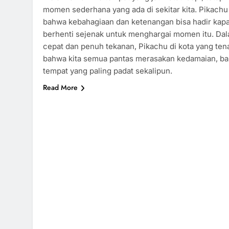
momen sederhana yang ada di sekitar kita. Pikachu
bahwa kebahagiaan dan ketenangan bisa hadir kapan
berhenti sejenak untuk menghargai momen itu. Dal
cepat dan penuh tekanan, Pikachu di kota yang ten
bahwa kita semua pantas merasakan kedamaian, ba
tempat yang paling padat sekalipun.
Read More