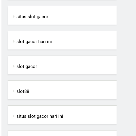
situs slot gacor
slot gacor hari ini
slot gacor
slot88
situs slot gacor hari ini