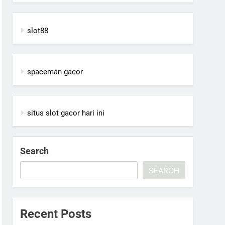
slot88
spaceman gacor
situs slot gacor hari ini
Search
SEARCH
Recent Posts