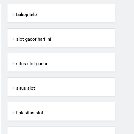
bokep tele
slot gacor hari ini
situs slot gacor
situs slot
link situs slot