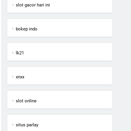
slot gacor hari ini
bokep indo
lk21
xnxx
slot online
situs parlay