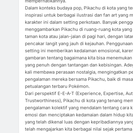
memperhatikannya.
Dalam konteks budaya pop, Pikachu di kota yang te
inspirasi untuk berbagai ilustrasi dan fan art yan
karakter ini dalam setting perkotaan. Banyak peng
menggambarkan Pikachu di ruang-ruang kota yang le
taman kota atau jalan-jalan di pagi hari, dengan la
pencakar langit yang jauh di kejauhan. Penggunaa
setting ini memberikan kedalaman emosional, kare
gambaran tentang bagaimana kita bisa menemukan 
yang penuh dengan tantangan dan kebisingan. Adeg
kali membawa perasaan nostalgia, mengingatkan 
pengalaman mereka bersama Pikachu, baik di masa
petualangan terbaru Pokémon.
Dari perspektif E-E-A-T (Experience, Expertise, Aut
Trustworthiness), Pikachu di kota yang tenang me
pengalaman kolektif yang mendalam tentang cara k
emosi dan menciptakan kedamaian dalam hidup kita
yang telah dikenal luas dengan kepribadiannya yang
telah mengajarkan kita berbagai nilai sejak pertama 