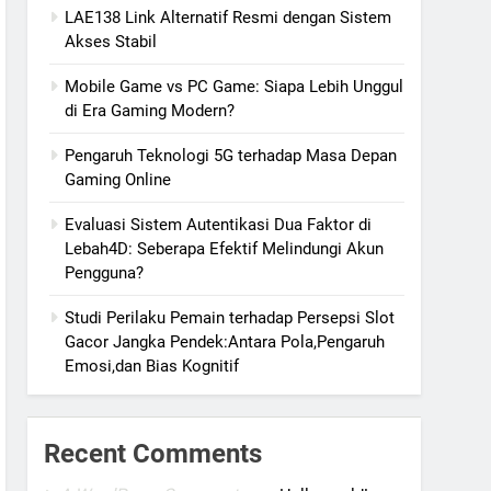
LAE138 Link Alternatif Resmi dengan Sistem
Akses Stabil
Mobile Game vs PC Game: Siapa Lebih Unggul
di Era Gaming Modern?
Pengaruh Teknologi 5G terhadap Masa Depan
Gaming Online
Evaluasi Sistem Autentikasi Dua Faktor di
Lebah4D: Seberapa Efektif Melindungi Akun
Pengguna?
Studi Perilaku Pemain terhadap Persepsi Slot
Gacor Jangka Pendek:Antara Pola,Pengaruh
Emosi,dan Bias Kognitif
Recent Comments