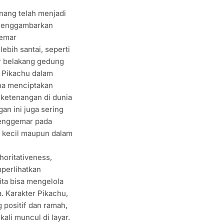
nang telah menjadi
g menggambarkan
gemar
bih santai, seperti
tar belakang gedung
n Pikachu dalam
na menciptakan
ketenangan di dunia
an ini juga sering
penggemar pada
 kecil maupun dalam
horitativeness,
mperlihatkan
ita bisa mengelola
. Karakter Pikachu,
 positif dan ramah,
kali muncul di layar.