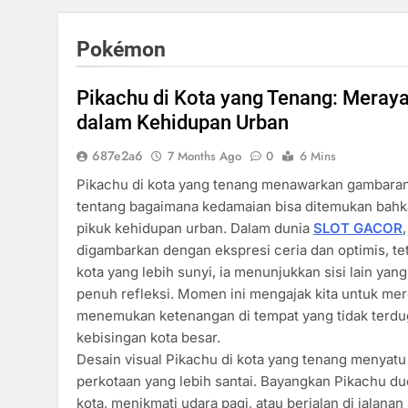
Pokémon
Pikachu di Kota yang Tenang: Mera
dalam Kehidupan Urban
687e2a6
7 Months Ago
0
6 Mins
Pikachu di kota yang tenang menawarkan gambara
tentang bagaimana kedamaian bisa ditemukan bahka
pikuk kehidupan urban. Dalam dunia
SLOT GACOR
digambarkan dengan ekspresi ceria dan optimis, te
kota yang lebih sunyi, ia menunjukkan sisi lain yan
penuh refleksi. Momen ini mengajak kita untuk me
menemukan ketenangan di tempat yang tidak terdug
kebisingan kota besar.
Desain visual Pikachu di kota yang tenang menyat
perkotaan yang lebih santai. Bayangkan Pikachu d
kota, menikmati udara pagi, atau berjalan di jalan