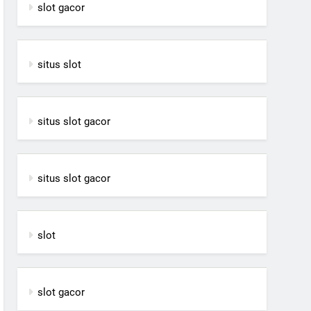
slot gacor
situs slot
situs slot gacor
situs slot gacor
slot
slot gacor