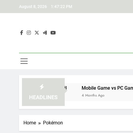
Skip
August 8, 2026
1:47:23 PM
to
content
Pab
Dapatkan S
istem Akses Stabil
Mobile Game vs PC Game: Siapa Leb
4 Months Ago
HEADLINES
Home
Pokémon