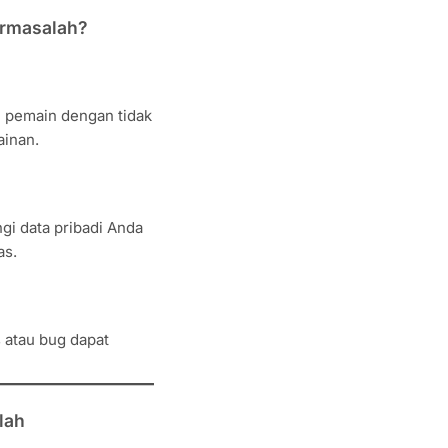
ermasalah?
u pemain dengan tidak
ainan.
gi data pribadi Anda
as.
 atau bug dapat
lah