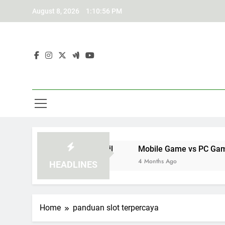
Skip
August 8, 2026
1:10:57 PM
to
content
Pab
Dapatkan S
istem Akses Stabil
Mobile Game vs PC Game: Siapa Leb
4 Months Ago
HEADLINES
Home
panduan slot terpercaya