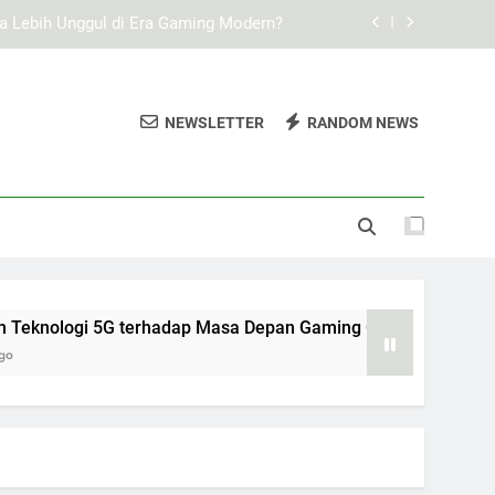
 Lebih Unggul di Era Gaming Modern?
G terhadap Masa Depan Gaming Online
apa Efektif Melindungi Akun Pengguna?
NEWSLETTER
RANDOM NEWS
atif Resmi dengan Sistem Akses Stabil
 Lebih Unggul di Era Gaming Modern?
G terhadap Masa Depan Gaming Online
apa Efektif Melindungi Akun Pengguna?
5G terhadap Masa Depan Gaming Online
Evaluasi Siste
5 Months Ago