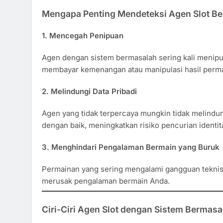
Mengapa Penting Mendeteksi Agen Slot B
1. Mencegah Penipuan
Agen dengan sistem bermasalah sering kali menip
membayar kemenangan atau manipulasi hasil perm
2. Melindungi Data Pribadi
Agen yang tidak terpercaya mungkin tidak melindun
dengan baik, meningkatkan risiko pencurian identit
3. Menghindari Pengalaman Bermain yang Buruk
Permainan yang sering mengalami gangguan teknis
merusak pengalaman bermain Anda.
Ciri-Ciri Agen Slot dengan Sistem Bermasa