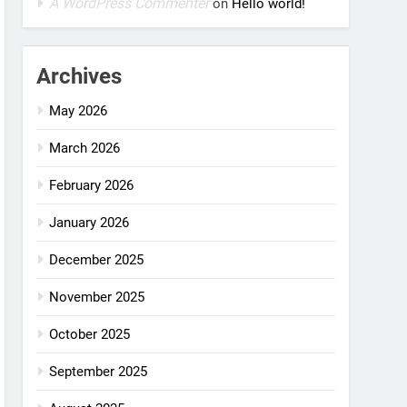
A WordPress Commenter
on
Hello world!
Archives
May 2026
March 2026
February 2026
January 2026
December 2025
November 2025
October 2025
September 2025