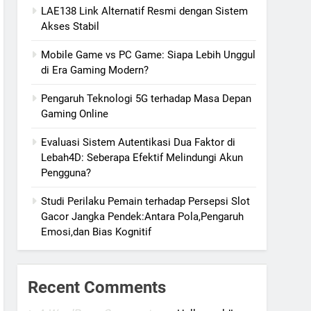
LAE138 Link Alternatif Resmi dengan Sistem
Akses Stabil
Mobile Game vs PC Game: Siapa Lebih Unggul
di Era Gaming Modern?
Pengaruh Teknologi 5G terhadap Masa Depan
Gaming Online
Evaluasi Sistem Autentikasi Dua Faktor di
Lebah4D: Seberapa Efektif Melindungi Akun
Pengguna?
Studi Perilaku Pemain terhadap Persepsi Slot
Gacor Jangka Pendek:Antara Pola,Pengaruh
Emosi,dan Bias Kognitif
Recent Comments