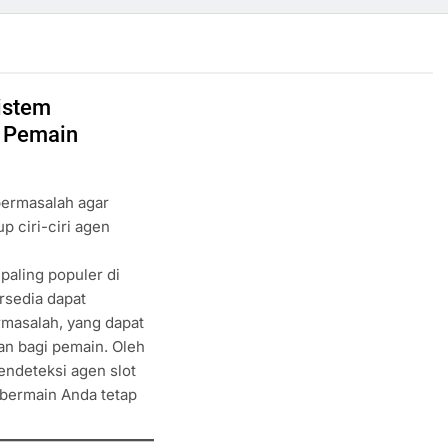
istem
k Pemain
bermasalah agar
p ciri-ciri agen
 paling populer di
rsedia dapat
rmasalah, yang dapat
an bagi pemain. Oleh
endeteksi agen slot
 bermain Anda tetap