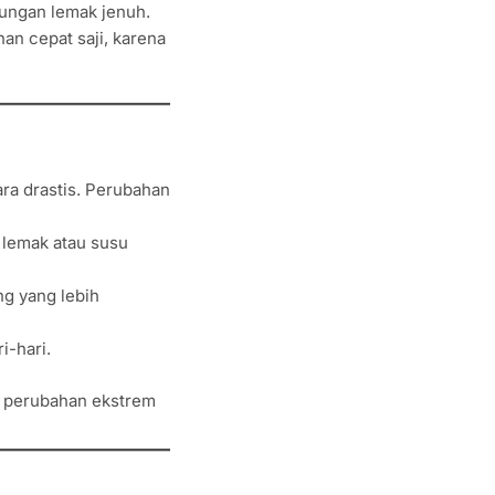
ungan lemak jenuh.
n cepat saji, karena
ra drastis. Perubahan
 lemak atau susu
ng yang lebih
-hari.
da perubahan ekstrem