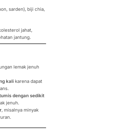
n, sarden), biji chia,
lesterol jahat,
hatan jantung.
ungan lemak jenuh
g kali
karena dapat
ans.
tumis dengan sedikit
ak jenuh.
r
, misalnya minyak
uran.