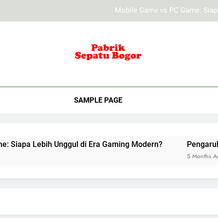
Mobile Game vs PC Game: Siapa
Pengaruh Teknologi 5
Evaluasi Sistem Autentikasi Dua Faktor di Lebah4D: Seber
rik Sepatu Bogor
LAE138 Link Altern
epatu Berkualitas Dari Pabrik Sepatu Bogor.
Mobile Game vs PC Game: Siapa
SAMPLE PAGE
Pengaruh Teknologi 5
Evaluasi Sistem Autentikasi Dua Faktor di Lebah4D: Seber
ih Unggul di Era Gaming Modern?
Pengaruh Teknologi 
5 Months Ago