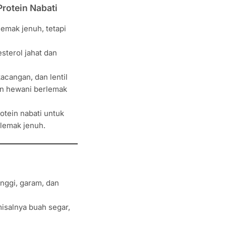
rotein Nabati
lemak jenuh, tetapi
terol jahat dan
acangan, dan lentil
in hewani berlemak
otein nabati untuk
lemak jenuh.
nggi, garam, dan
misalnya buah segar,