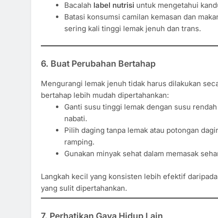
Bacalah
label nutrisi
untuk mengetahui kand
Batasi konsumsi camilan kemasan dan makana
sering kali tinggi lemak jenuh dan trans.
6. Buat Perubahan Bertahap
Mengurangi lemak jenuh tidak harus dilakukan seca
bertahap lebih mudah dipertahankan:
Ganti susu tinggi lemak dengan susu rendah
nabati.
Pilih daging tanpa lemak atau potongan dagi
ramping.
Gunakan minyak sehat dalam memasak sehari
Langkah kecil yang konsisten lebih efektif daripa
yang sulit dipertahankan.
7. Perhatikan Gaya Hidup Lain