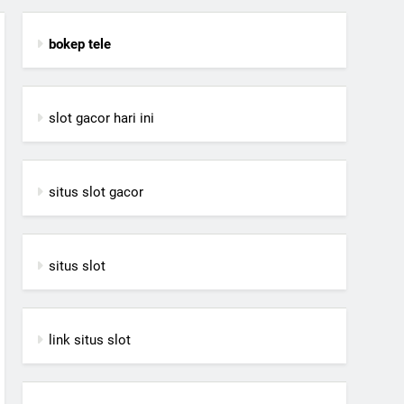
bokep tele
slot gacor hari ini
situs slot gacor
situs slot
link situs slot