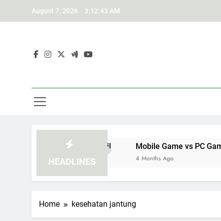
Skip
August 7, 2026
3:12:44 AM
to
content
Pab
Dapatkan S
istem Akses Stabil
Mobile Game vs PC Game: Siapa Leb
4 Months Ago
HEADLINES
Home
kesehatan jantung