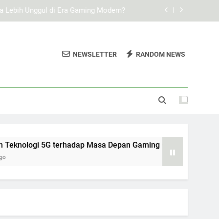
 Lebih Unggul di Era Gaming Modern?
G terhadap Masa Depan Gaming Online
apa Efektif Melindungi Akun Pengguna?
NEWSLETTER
RANDOM NEWS
atif Resmi dengan Sistem Akses Stabil
 Lebih Unggul di Era Gaming Modern?
G terhadap Masa Depan Gaming Online
apa Efektif Melindungi Akun Pengguna?
5G terhadap Masa Depan Gaming Online
Evaluasi Siste
5 Months Ago