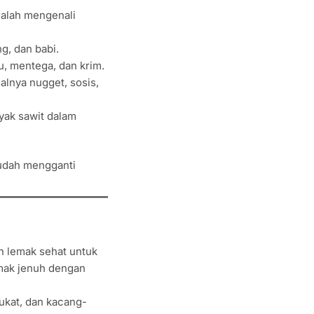
alah mengenali
g, dan babi.
u, mentega, dan krim.
alnya nugget, sosis,
yak sawit dalam
udah mengganti
n lemak sehat untuk
emak jenuh dengan
ukat, dan kacang-