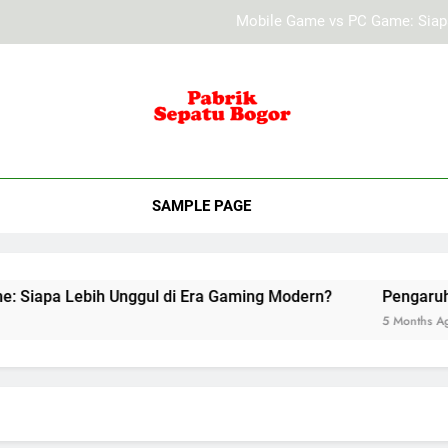
Mobile Game vs PC Game: Siapa
Pengaruh Teknologi 5
Evaluasi Sistem Autentikasi Dua Faktor di Lebah4D: Seber
rik Sepatu Bogor
LAE138 Link Altern
epatu Berkualitas Dari Pabrik Sepatu Bogor.
Mobile Game vs PC Game: Siapa
SAMPLE PAGE
Pengaruh Teknologi 5
Evaluasi Sistem Autentikasi Dua Faktor di Lebah4D: Seber
ih Unggul di Era Gaming Modern?
Pengaruh Teknologi 
5 Months Ago