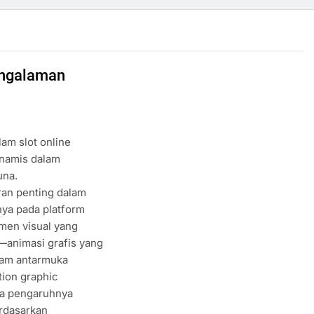
engalaman
am slot online
inamis dalam
una.
eran penting dalam
ya pada platform
lemen visual yang
—animasi grafis yang
lam antarmuka
tion graphic
a pengaruhnya
rdasarkan