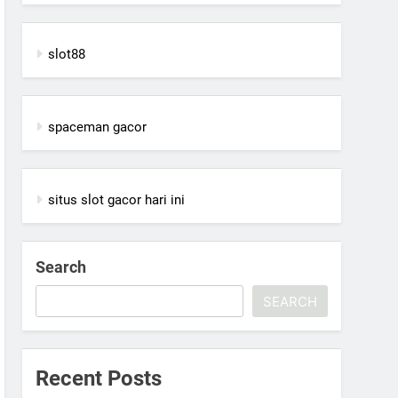
slot88
spaceman gacor
situs slot gacor hari ini
Search
SEARCH
Recent Posts