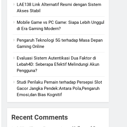
LAE138 Link Alternatif Resmi dengan Sistem
Akses Stabil
Mobile Game vs PC Game: Siapa Lebih Unggul
di Era Gaming Modern?
Pengaruh Teknologi 5G terhadap Masa Depan
Gaming Online
Evaluasi Sistem Autentikasi Dua Faktor di
Lebah4D: Seberapa Efektif Melindungi Akun
Pengguna?
Studi Perilaku Pemain terhadap Persepsi Slot
Gacor Jangka Pendek:Antara Pola,Pengaruh
Emosi,dan Bias Kognitif
Recent Comments