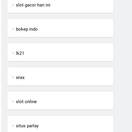
slot gacor hari ini
bokep indo
lk21
xnxx
slot online
situs parlay