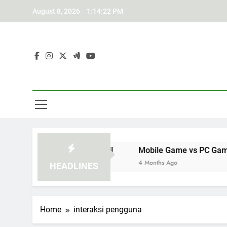
Skip
August 8, 2026
1:14:23 PM
to
content
Pab
Dapatkan S
istem Akses Stabil
Mobile Game vs PC Game: Siapa Leb
4 Months Ago
HEADLINES
Home
interaksi pengguna