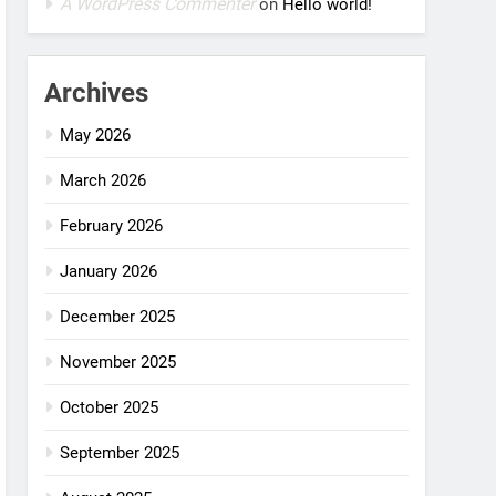
A WordPress Commenter
on
Hello world!
Archives
May 2026
March 2026
February 2026
January 2026
December 2025
November 2025
October 2025
September 2025