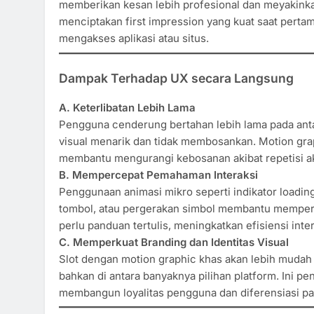
memberikan kesan lebih profesional dan meyakinkan
menciptakan first impression yang kuat saat perta
mengakses aplikasi atau situs.
Dampak Terhadap UX secara Langsung
A. Keterlibatan Lebih Lama
Pengguna cenderung bertahan lebih lama pada ant
visual menarik dan tidak membosankan. Motion grap
membantu mengurangi kebosanan akibat repetisi ak
B. Mempercepat Pemahaman Interaksi
Penggunaan animasi mikro seperti indikator loadin
tombol, atau pergerakan simbol membantu memperj
perlu panduan tertulis, meningkatkan efisiensi inter
C. Memperkuat Branding dan Identitas Visual
Slot dengan motion graphic khas akan lebih mudah
bahkan di antara banyaknya pilihan platform. Ini pe
membangun loyalitas pengguna dan diferensiasi pa