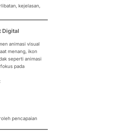
batan, kejelasan,
 Digital
men animasi visual
 saat menang, ikon
dak seperti animasi
 fokus pada
:
roleh pencapaian