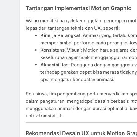
Tantangan Implementasi Motion Graphic
Walau memiliki banyak keunggulan, penerapan moti
lepas dari tantangan teknis dan UX, seperti:
Kinerja Perangkat
: Animasi yang terlalu ko
memperlambat performa pada perangkat low
Konsistensi Visual
: Motion harus selaras de
keseluruhan agar tidak mengganggu harmoni 
Aksesibilitas
: Pengguna dengan gangguan vi
terhadap gerakan cepat bisa merasa tidak ny
opsi mengatur kecepatan animasi.
Solusinya, tim pengembang perlu menyediakan op
dalam pengaturan, mengadopsi desain berbasis
mob
menggunakan animasi dengan durasi optimal di baw
untuk transisi UI.
Rekomendasi Desain UX untuk Motion Grap