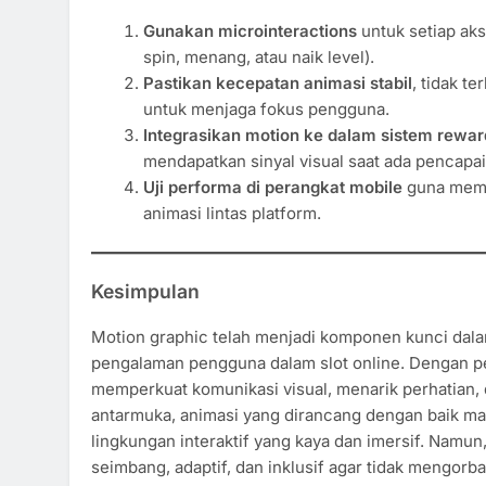
Gunakan microinteractions
untuk setiap aks
spin, menang, atau naik level).
Pastikan kecepatan animasi stabil
, tidak te
untuk menjaga fokus pengguna.
Integrasikan motion ke dalam sistem rewar
mendapatkan sinyal visual saat ada pencapai
Uji performa di perangkat mobile
guna memas
animasi lintas platform.
Kesimpulan
Motion graphic telah menjadi komponen kunci dal
pengalaman pengguna dalam slot online. Dengan 
memperkuat komunikasi visual, menarik perhatian
antarmuka, animasi yang dirancang dengan baik 
lingkungan interaktif yang kaya dan imersif. Namun
seimbang, adaptif, dan inklusif agar tidak mengorb